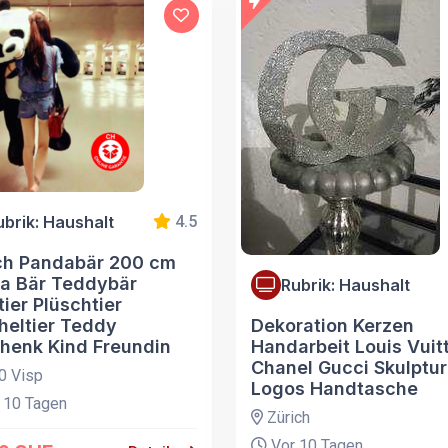
ubrik: Haushalt
4.5
ch Pandabär 200 cm
a Bär Teddybär
Rubrik: Haushalt
tier Plüschtier
heltier Teddy
Dekoration Kerzen
henk Kind Freundin
Handarbeit Louis Vuit
Chanel Gucci Skulptu
0 Visp
Logos Handtasche
 10 Tagen
Zürich
Vor 10 Tagen