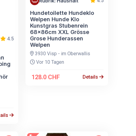
Rubrik: Haushalt
4.5
Hundetoilette Hundeklo
Welpen Hunde Klo
Kunstgras Stubenrein
68x86cm XXL Grösse
Grose Hunderassen
4.5
Welpen
3930 Visp - im Oberwallis
an
Vor 10 Tagen
ping
hör
128.0 CHF
Details
ails