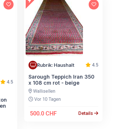
Rubrik: Haushalt
4.5
Sarough Teppich Iran 350
4.5
x 108 cm rot - beige
Wallisellen
Vor 10 Tagen
ton
ren
500.0 CHF
Details