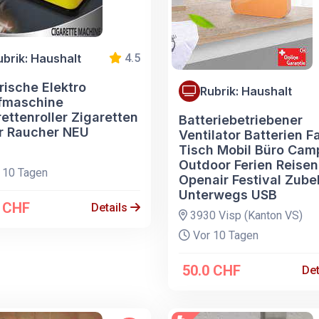
ubrik: Haushalt
4.5
rische Elektro
Rubrik: Haushalt
fmaschine
ettenroller Zigaretten
Batteriebetriebener
er Raucher NEU
Ventilator Batterien F
Tisch Mobil Büro Cam
Outdoor Ferien Reisen
 10 Tagen
Openair Festival Zube
Unterwegs USB
0 CHF
Details
3930 Visp (Kanton VS)
Vor 10 Tagen
50.0 CHF
Det