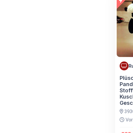
R
Plüs
Pand
Stoff
Kusc
Gesc
393
Vor