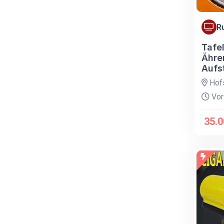
R
Tafel
Ähre
Aufs
Hofs
Vor
35.