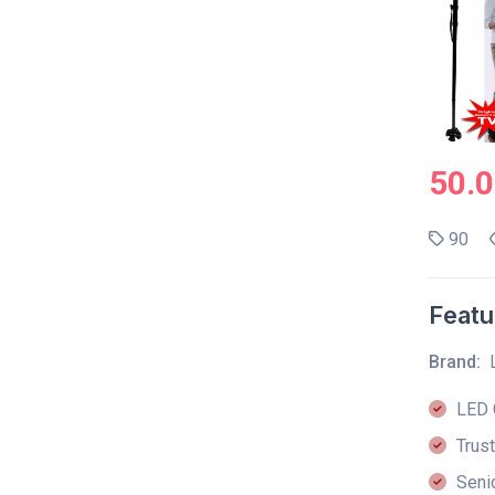
50.
90
Featu
Brand:
LED 
Trust
Senio