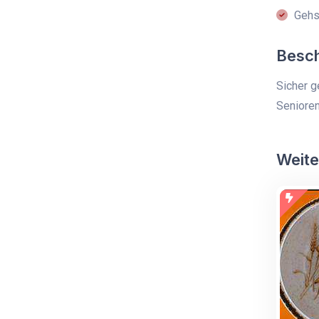
Gehst
Besc
Sicher g
Senioren
Weite