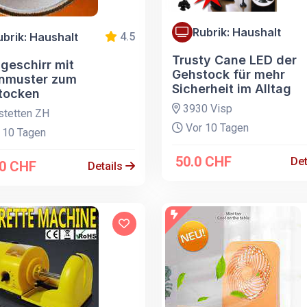
Rubrik: Haushalt
ubrik: Haushalt
4.5
Trusty Cane LED der
geschirr mit
Gehstock für mehr
nmuster zum
Sicherheit im Alltag
tocken
3930 Visp
tetten ZH
Vor 10 Tagen
 10 Tagen
50.0 CHF
Det
00 CHF
Details