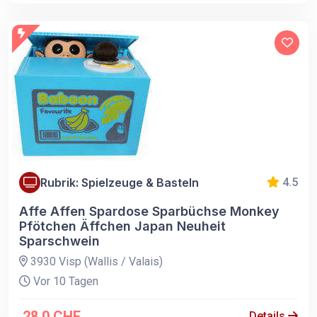
Rubrik: Spielzeuge & Basteln
4.5
Affe Affen Spardose Sparbüchse Monkey
Pfötchen Äffchen Japan Neuheit
Sparschwein
3930 Visp (Wallis / Valais)
Vor 10 Tagen
28.0 CHF
Details