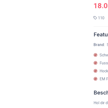
18.
110
Featu
Brand:
Schw
Fussb
Hoc
EM P
Besc
Hol dir 