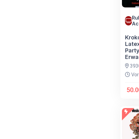
Ru
Ac
Kroko
Late
Part
Erwa
393
Vor
50.