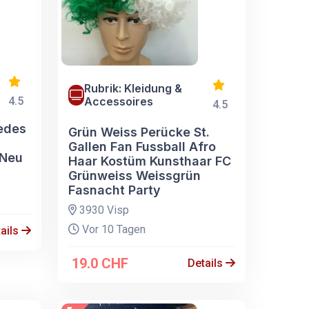
Rubrik: Kleidung &
4.5
Accessoires
4.5
edes
Grün Weiss Perücke St.
Gallen Fan Fussball Afro
 Neu
Haar Kostüm Kunsthaar FC
Grünweiss Weissgrün
Fasnacht Party
3930 Visp
Vor 10 Tagen
ails
19.0 CHF
Details