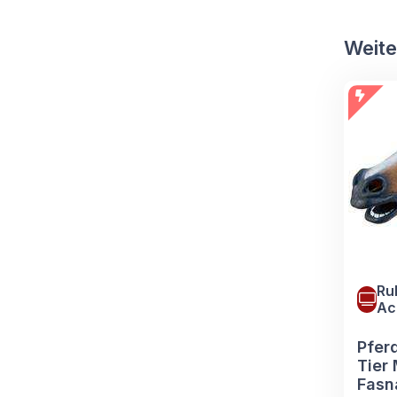
Weite
Ru
Ac
Pfer
Tier
Fasn