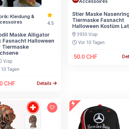
Accessoires
Stier Maske Nasenrin
brik: Kleidung &
Tiermaske Fasnacht
cessoires
4.5
Halloween Kostüm La
dil Maske Alligator
3930 Visp
x Fasnacht Halloween
Vor 10 Tagen
y Tiermaske
chsene
50.0 CHF
Det
0 Visp
 10 Tagen
00 CHF
Details