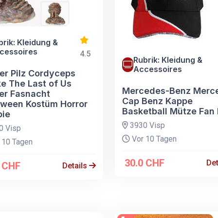
brik: Kleidung &
cessoires
4.5
Rubrik: Kleidung &
Accessoires
ker Pilz Cordyceps
e The Last of Us
Mercedes-Benz Merc
ker Fasnacht
Cap Benz Kappe
oween Kostüm Horror
Basketball Mütze Fan
ie
3930 Visp
0 Visp
Vor 10 Tagen
 10 Tagen
30.0 CHF
Det
0 CHF
Details