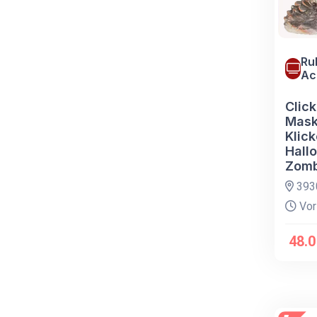
Ru
Ac
Clic
Mask
Klic
Hall
Zomb
393
Vor
48.