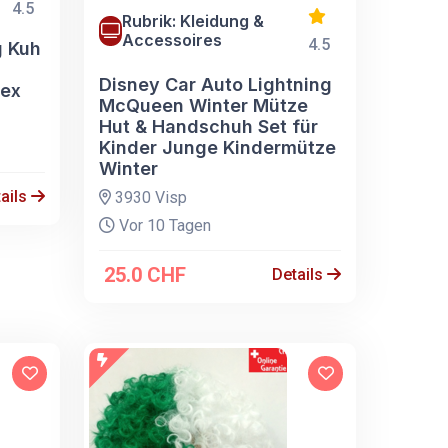
4.5
Rubrik: Kleidung &
Accessoires
4.5
g Kuh
Disney Car Auto Lightning
tex
McQueen Winter Mütze
Hut & Handschuh Set für
Kinder Junge Kindermütze
Winter
ails
3930 Visp
Vor 10 Tagen
25.0 CHF
Details