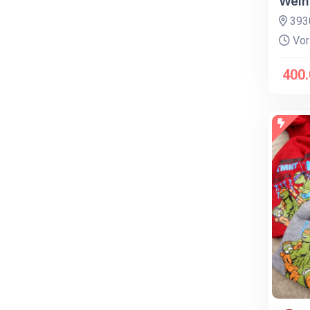
Weih
393
Vor
400