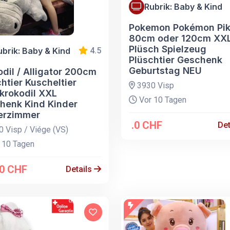
Rubrik: Baby & Kind
Pokemon Pokémon Pi
80cm oder 120cm XX
Plüsch Spielzeug
ubrik: Baby & Kind
4.5
Plüschtier Geschenk
Geburtstag NEU
dil / Alligator 200cm
htier Kuscheltier
3930 Visp
fkrokodil XXL
Vor 10 Tagen
henk Kind Kinder
erzimmer
.0 CHF
Det
 Visp / Viége (VS)
 10 Tagen
.0 CHF
Details