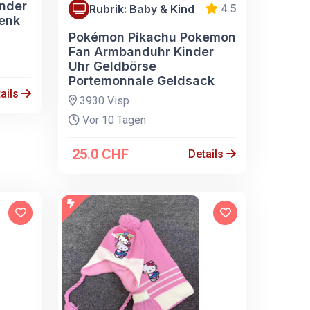
inder
Rubrik: Baby & Kind
4.5
enk
Pokémon Pikachu Pokemon
Fan Armbanduhr Kinder
Uhr Geldbörse
Portemonnaie Geldsack
ails
3930 Visp
Vor 10 Tagen
25.0 CHF
Details