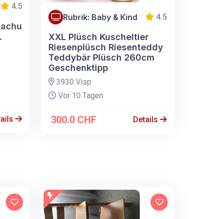
4.5
Rubrik: Baby & Kind
4.5
kachu
L
XXL Plüsch Kuscheltier
Riesenplüsch Riesenteddy
Teddybär Plüsch 260cm
Geschenktipp
3930 Visp
Vor 10 Tagen
300.0 CHF
ails
Details