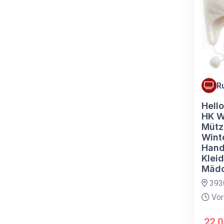
R
Hello
HK W
Mütz
Wint
Hand
Klei
Mädc
393
Vor
22.