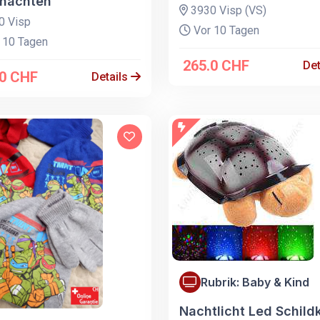
nachten
3930 Visp (VS)
0 Visp
Vor 10 Tagen
 10 Tagen
265.0 CHF
Det
.0 CHF
Details
Rubrik: Baby & Kind
Nachtlicht Led Schild