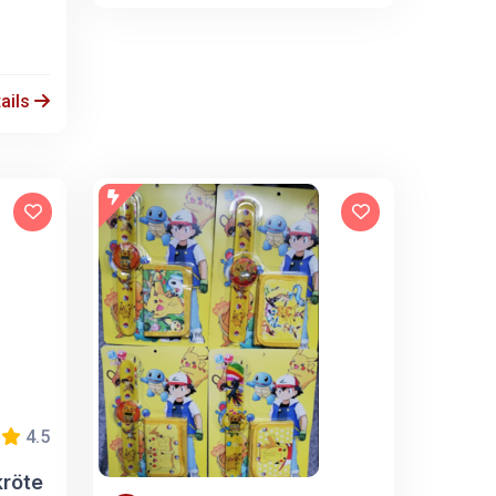
ails
4.5
kröte