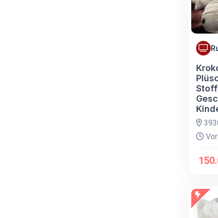
R
Kroko
Plüsc
Stof
Gesc
Kind
3930
Vor
150