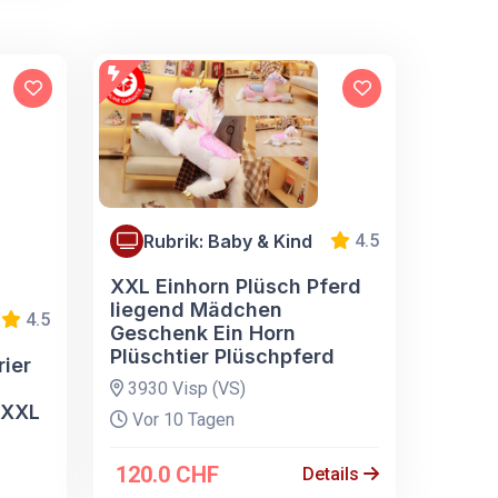
Rubrik: Baby & Kind
4.5
XXL Einhorn Plüsch Pferd
liegend Mädchen
4.5
Geschenk Ein Horn
Plüschtier Plüschpferd
rier
3930 Visp (VS)
 XXL
Vor 10 Tagen
120.0 CHF
Details