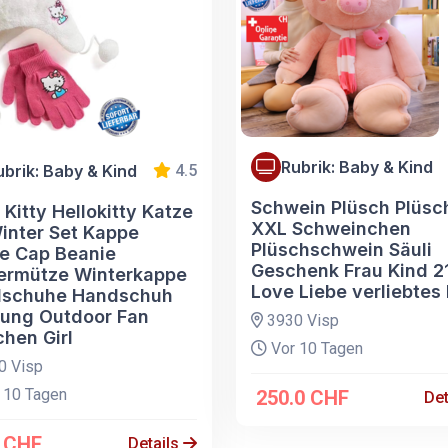
Rubrik: Baby & Kind
ubrik: Baby & Kind
4.5
Schwein Plüsch Plüsch
 Kitty Hellokitty Katze
XXL Schweinchen
inter Set Kappe
Plüschschwein Säuli
e Cap Beanie
Geschenk Frau Kind 
ermütze Winterkappe
Love Liebe verliebtes
schuhe Handschuh
dung Outdoor Fan
3930 Visp
hen Girl
Vor 10 Tagen
0 Visp
 10 Tagen
250.0 CHF
Det
0 CHF
Details