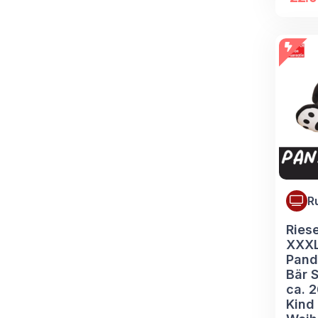
R
Ries
XXXL
Pand
Bär 
ca. 
Kind