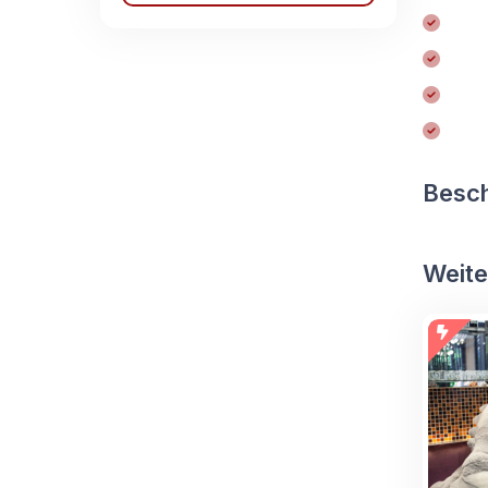
Besc
Weite