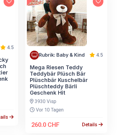
4.5
Rubrik: Baby & Kind
4.5
cky
sch
Mega Riesen Teddy
ier
Teddybär Plüsch Bär
enk
Plüschbär Kuschelbär
Plüschteddy Bärli
Geschenk Hit
3930 Visp
Vor 10 Tagen
ails
260.0 CHF
Details