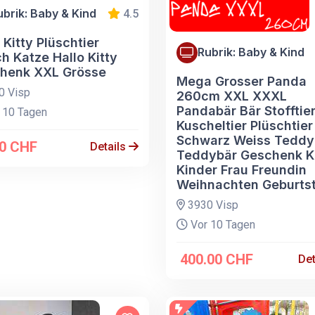
ubrik: Baby & Kind
4.5
 Kitty Plüschtier
Rubrik: Baby & Kind
h Katze Hallo Kitty
henk XXL Grösse
Mega Grosser Panda
0 Visp
260cm XXL XXXL
Pandabär Bär Stofftie
 10 Tagen
Kuscheltier Plüschtier
Schwarz Weiss Teddy
.0 CHF
Details
Teddybär Geschenk K
Kinder Frau Freundin
Weihnachten Geburts
3930 Visp
Vor 10 Tagen
400.00 CHF
Det