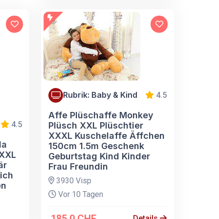
Rubrik: Baby & Kind
4.5
Affe Plüschaffe Monkey
4.5
Plüsch XXL Plüschtier
XXXL Kuschelaffe Äffchen
da
150cm 1.5m Geschenk
 XXL
Geburtstag Kind Kinder
är
Frau Freundin
ich
3930 Visp
en
Vor 10 Tagen
185.0 CHF
Details