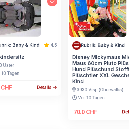
ubrik: Baby & Kind
4.5
Rubrik: Baby & Kind
kindersitz
Disney Mickymaus Mi
Maus 60cm Pluto Plü
 Uster
Hund Plüschund Stofft
 10 Tagen
Plüschtier XXL Gesch
Kind
0 CHF
Details
3930 Visp (Oberwallis)
Vor 10 Tagen
70.0 CHF
Det