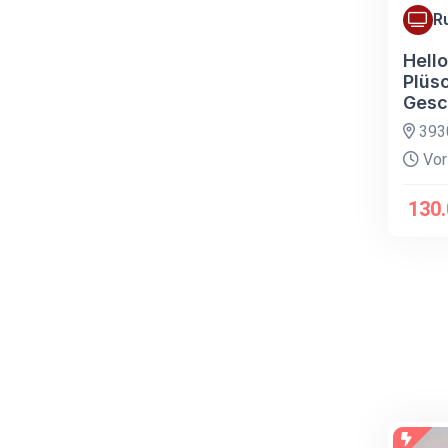
R
Hello
Plüsc
Gesc
393
Vor
130