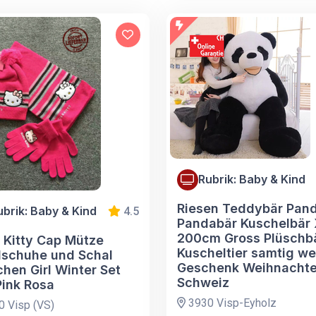
Rubrik: Baby & Kind
Riesen Teddybär Pan
ubrik: Baby & Kind
4.5
Pandabär Kuschelbär
200cm Gross Plüschb
o Kitty Cap Mütze
Kuscheltier samtig we
schuhe und Schal
Geschenk Weihnacht
hen Girl Winter Set
Schweiz
Pink Rosa
3930 Visp-Eyholz
 Visp (VS)