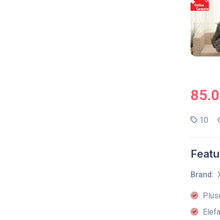
85.
10
Featu
Brand:
Plüsc
Elefa