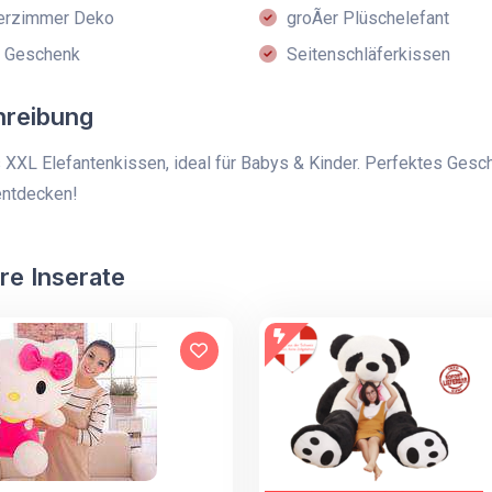
erzimmer Deko
groÃer Plüschelefant
 Geschenk
Seitenschläferkissen
hreibung
XXL Elefantenkissen, ideal für Babys & Kinder. Perfektes Gesc
entdecken!
re Inserate