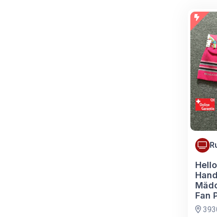
R
Hell
Hand
Mädc
Fan 
3930