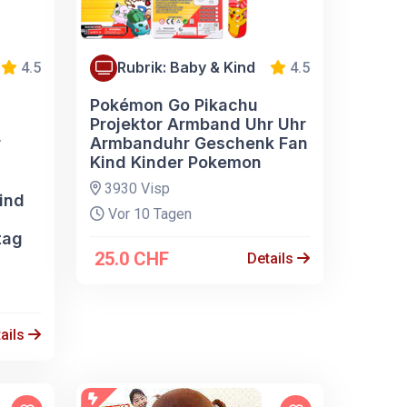
Rubrik: Baby & Kind
4.5
4.5
Pokémon Go Pikachu
Projektor Armband Uhr Uhr
r
Armbanduhr Geschenk Fan
Kind Kinder Pokemon
3930 Visp
ind
Vor 10 Tagen
tag
25.0 CHF
Details
ails