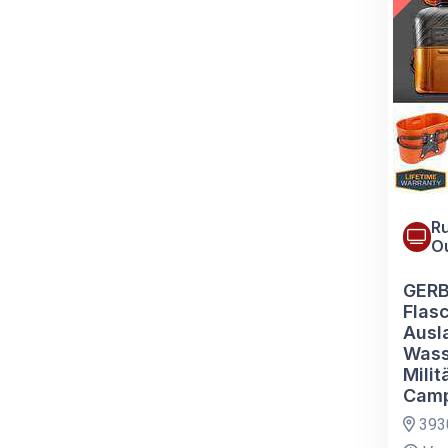
Ru
O
GERB
Flasc
Ausl
Wass
Milit
Camp
393