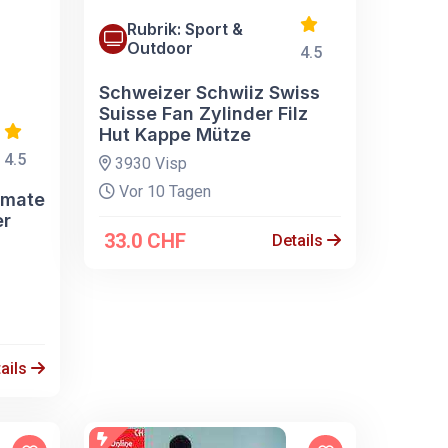
Rubrik: Sport &
Outdoor
4.5
Schweizer Schwiiz Swiss
Suisse Fan Zylinder Filz
Hut Kappe Mütze
4.5
3930 Visp
Vor 10 Tagen
timate
er
33.0 CHF
Details
ails