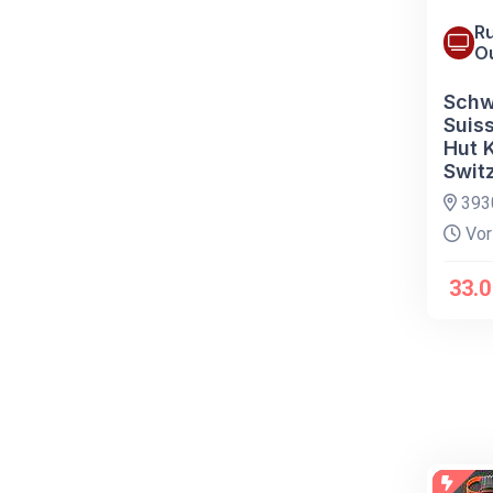
Ru
O
Schw
Suiss
Hut 
Switz
393
Vor
33.