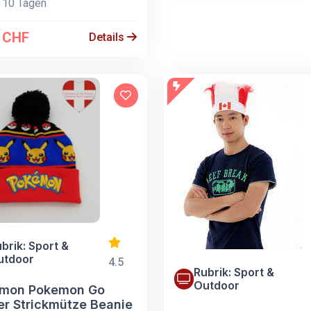
 10 Tagen
0 CHF
Details
brik: Sport &
utdoor
4.5
Rubrik: Sport &
Outdoor
mon Pokemon Go
er Strickmütze Beanie