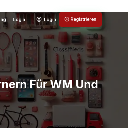
Registrieren
ung
Login
Login
örnern Für WM Und