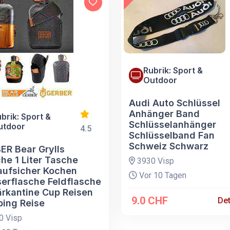
Rubrik: Sport &
Outdoor
Audi Auto Schlüssel
Anhänger Band
brik: Sport &
Schlüsselanhänger
utdoor
4.5
Schlüsselband Fan
Schweiz Schwarz
ER Bear Grylls
he 1 Liter Tasche
3930 Visp
aufsicher Kochen
Vor 10 Tagen
erflasche Feldflasche
ärkantine Cup Reisen
9.0 CHF
Det
ing Reise
0 Visp