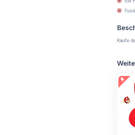
EM H
Fuss
Besc
Kaufe de
Weite