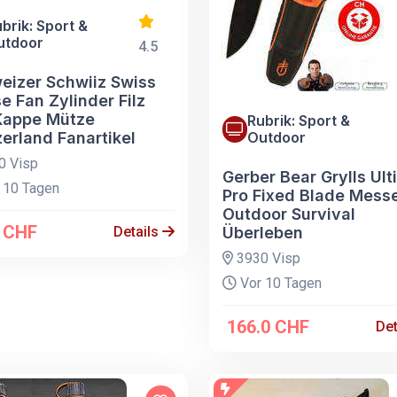
brik: Sport &
utdoor
4.5
eizer Schwiiz Swiss
e Fan Zylinder Filz
Kappe Mütze
Rubrik: Sport &
erland Fanartikel
Outdoor
0 Visp
Gerber Bear Grylls Ul
 10 Tagen
Pro Fixed Blade Mess
Outdoor Survival
0 CHF
Details
Überleben
3930 Visp
Vor 10 Tagen
166.0 CHF
Det