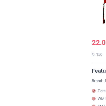
22.
150
Featu
Brand:
Portu
WM F