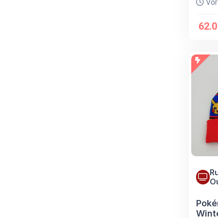
Vor
62.
Ru
O
Poké
Wint