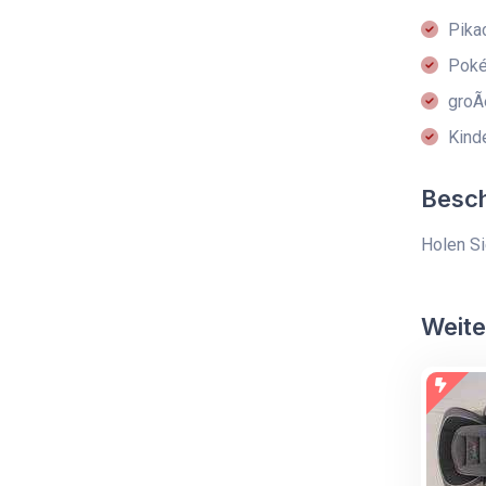
Pika
Poké
groÃ
Kind
Besc
Holen Si
Weite