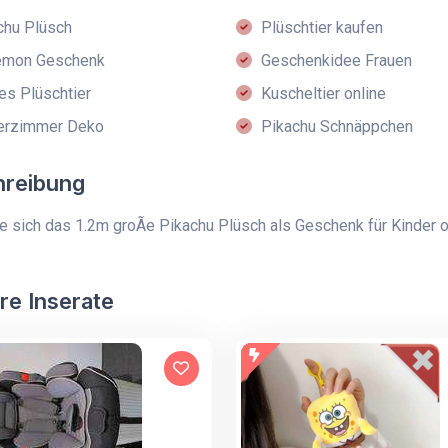
chu Plüsch
Plüschtier kaufen
mon Geschenk
Geschenkidee Frauen
es Plüschtier
Kuscheltier online
erzimmer Deko
Pikachu Schnäppchen
hreibung
e sich das 1.2m groÃe Pikachu Plüsch als Geschenk für Kinder od
re Inserate