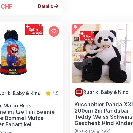
0 CHF
Details
Rubrik: Baby & Kind
ubrik: Baby & Kind
4.5
Kuscheltier Panda XX
r Mario Bros.
200cm 2m Pandabär
elmütze Fan Beanie
Teddy Weiss Schwarz
e Bommel Mütze
Geschenk Kind Kinder
r Fanartikel
3930 Visp (VS)
0 Visp