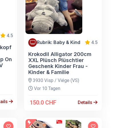
4.5
Rubrik: Baby & Kind
4.5
kopf
Krokodil Alligator 200cm
ip On
XXL Plüsch Plüschtier
TV
Geschenk Kinder Frau -
Kinder & Familie
3930 Visp / Viége (VS)
Vor 10 Tagen
ails
150.0 CHF
Details