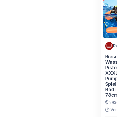
R
Ries
Wass
Pist
XXX
Pum
Spie
Badi
78c
3930
Vor