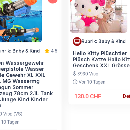
Rubrik: Baby & Kind
ubrik: Baby & Kind
4.5
Hello Kitty Plüschtier
Plüsch Katze Hallo Kit
en Wassergewehr
Geschenk XXL Grösse
erpistole Wasser
3930 Visp
ole Gewehr XL XXL
L MG Wassermg
Vor 10 Tagen
pgun Sommer
lzeug 78cm 2.1L Tank
130.0 CHF
Det
 Junge Kind Kinder
m
 Visp (VS)
 10 Tagen