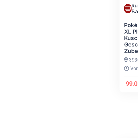
Ru
Ba
Poké
XL Pl
Kusc
Gesc
Zube
393
Vor
99.