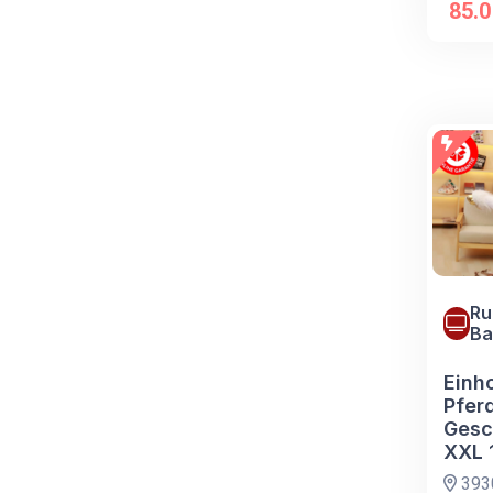
85.
Ru
Ba
Einho
Pfer
Gesc
XXL 
3930