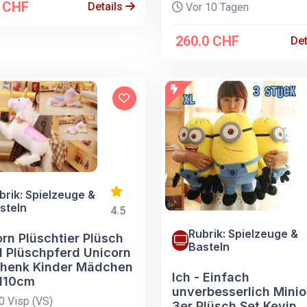
0 CHF
Details
Vor 10 Tagen
260.0 CHF
Det
brik: Spielzeuge &
steln
4.5
Rubrik: Spielzeuge &
rn Plüschtier Plüsch
Basteln
d Plüschpferd Unicorn
henk Kinder Mädchen
Ich - Einfach
110cm
unverbesserlich Mini
 Visp (VS)
3er Plüsch Set Kevin,