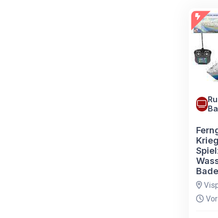
Ru
Ba
Fern
Krie
Spie
Wass
Bad
Vis
Vor