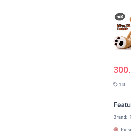
300
140
Featu
Brand:
Ries