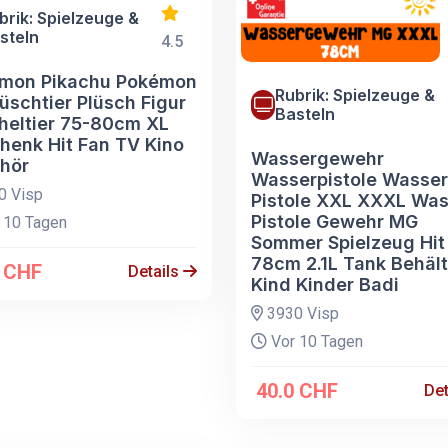
brik: Spielzeuge &
steln
4.5
mon Pikachu Pokémon
Rubrik: Spielzeuge &
üschtier Plüsch Figur
Basteln
heltier 75-80cm XL
henk Hit Fan TV Kino
Wassergewehr
hör
Wasserpistole Wasser
0 Visp
Pistole XXL XXXL Was
Pistole Gewehr MG
 10 Tagen
Sommer Spielzeug Hit
78cm 2.1L Tank Behält
0 CHF
Details
Kind Kinder Badi
3930 Visp
Vor 10 Tagen
40.0 CHF
Det