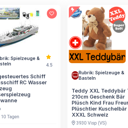
brik: Spielzeuge &
steln
4.5
Rubrik: Spielzeuge &
gesteuertes Schiff
Basteln
gsschiff RC Wasser
lzeug
Teddy XXL Teddybär 
erspielzeug
210cm Geschenk Bär
ewanne
Plüsch Kind Frau Freu
Plüschtier Kuschelbär
p
XXXL Schweiz
 10 Tagen
3930 Visp (VS)