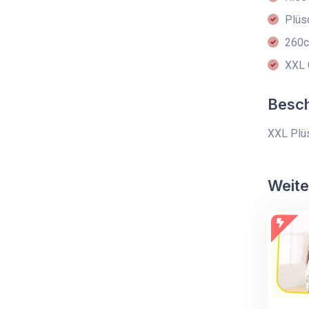
Plüs
260c
XXL 
Besc
XXL Plüs
Weite