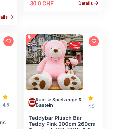
30.0 CHF
Details
ails
Rubrik: Spielzeuge &
4.5
Basteln
4.5
Teddybär Plüsch Bär
ons
Teddy Pink 200cm 260cm