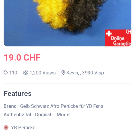
19.0 CHF
110
1,200 Views
Kevin, , 3930 Visp
Features
Brand:
Gelb Schwarz Afro Perücke für YB Fans
Authentizität:
Original
Model:
YB Perücke