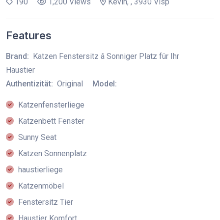
190
1,200 Views
Kevin, , 3930 Visp
Features
Brand:
Katzen Fenstersitz â Sonniger Platz für Ihr
Haustier
Authentizität:
Original
Model:
Katzenfensterliege
Katzenbett Fenster
Sunny Seat
Katzen Sonnenplatz
haustierliege
Katzenmöbel
Fenstersitz Tier
Haustier Komfort