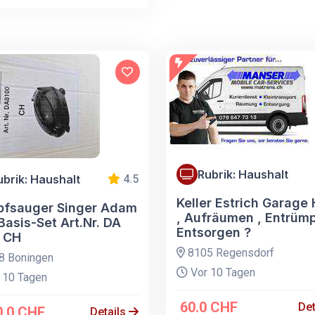
Rubrik: Haushalt
ubrik: Haushalt
4.5
Keller Estrich Garage
fsauger Singer Adam
, Aufräumen , Entrümp
 Basis-Set Art.Nr. DA
Entsorgen ?
 CH
8105 Regensdorf
8 Boningen
Vor 10 Tagen
 10 Tagen
60.0 CHF
Det
0.0 CHF
Details