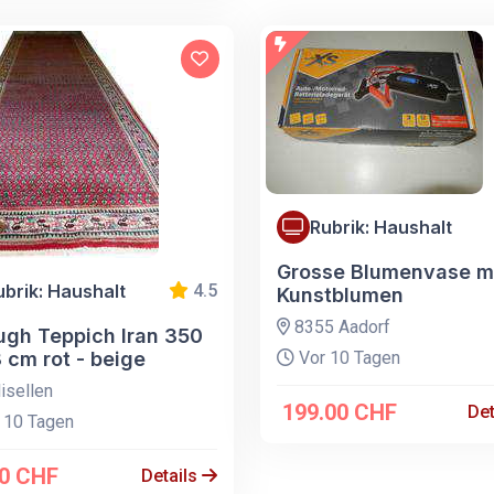
Rubrik: Haushalt
Grosse Blumenvase mi
ubrik: Haushalt
4.5
Kunstblumen
8355 Aadorf
ugh Teppich Iran 350
 cm rot - beige
Vor 10 Tagen
isellen
199.00 CHF
Det
 10 Tagen
.0 CHF
Details