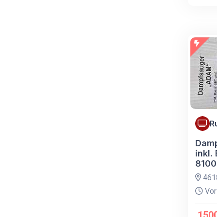
R
Damp
inkl.
8100
461
Vor
150