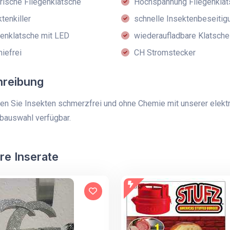
rische Fliegenklatsche
Hochspannung Fliegenklat
tenkiller
schnelle Insektenbeseitig
enklatsche mit LED
wiederaufladbare Klatsche
iefrei
CH Stromstecker
hreibung
ren Sie Insekten schmerzfrei und ohne Chemie mit unserer elektr
rbauswahl verfügbar.
re Inserate