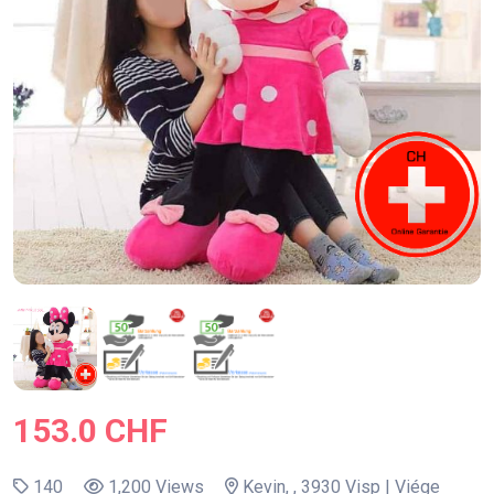
153.0 CHF
140
1,200 Views
Kevin, , 3930 Visp | Viége