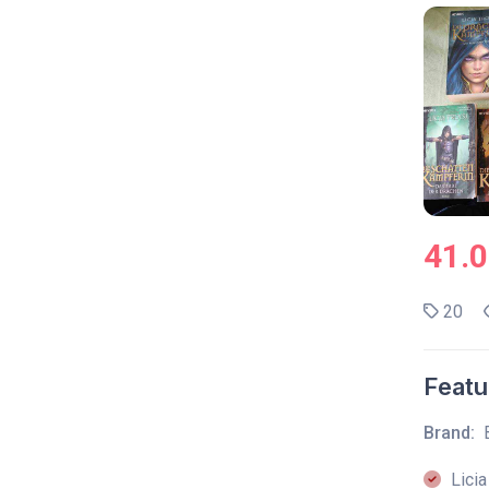
41.
20
Featu
Brand:
Licia