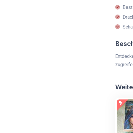
Bests
Drac
Scha
Besc
Entdecke
zugreife
Weite