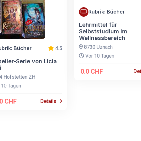
Rubrik: Bücher
Lehrmittel für
Selbststudium im
Wellnessbereich
8730 Uznach
ubrik: Bücher
4.5
Vor 10 Tagen
eller-Serie von Licia
i
0.0 CHF
Det
 Hofstetten ZH
 10 Tagen
00 CHF
Details