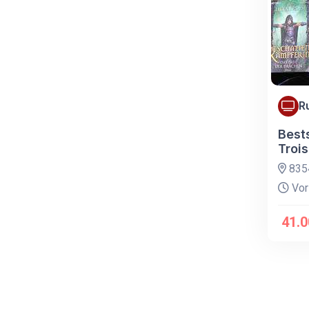
R
Bests
Trois
8354
Vor
41.