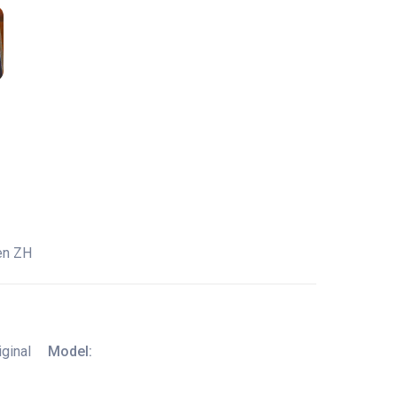
en ZH
iginal
Model: