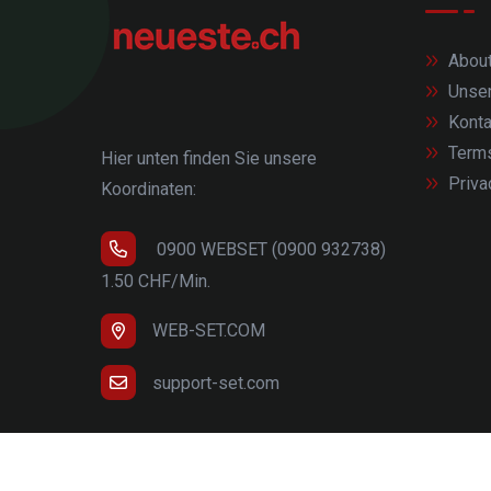
About
Unse
Konta
Term
Hier unten finden Sie unsere
Priva
Koordinaten:
0900 WEBSET (0900 932738)
1.50 CHF/Min.
WEB-SET.COM
support-set.com